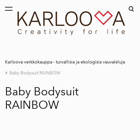
on lisätty ostoskoriin.
Katso ostoskoria
Karloova verkkokauppa - turvallisia ja ekologisia vauvaleluja
Baby Bodysuit RAINBOW
Baby Bodysuit
RAINBOW
1 / 4