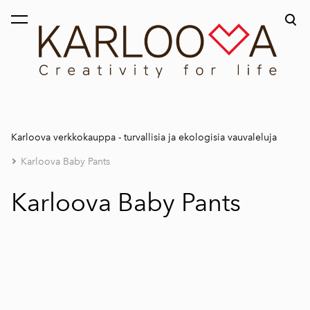
on lisätty ostoskoriin.
Katso ostoskoria
Karloova verkkokauppa - turvallisia ja ekologisia vauvaleluja
Karloova Baby Pants
Karloova Baby Pants
1 / 6