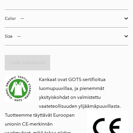
Color
Size
Lisää ostoskoriin
Kankaat ovat GOTS-sertifioitua
luomupuuvillaa, ja pienemmät
yksityiskohdat on valmistettu
vaateteollisuuden ylijäämäpuuvillasta.
Tuotteemme täyttävät Euroopan
unionin CE-merkinnän
vaatimukset, mikä takaa niiden