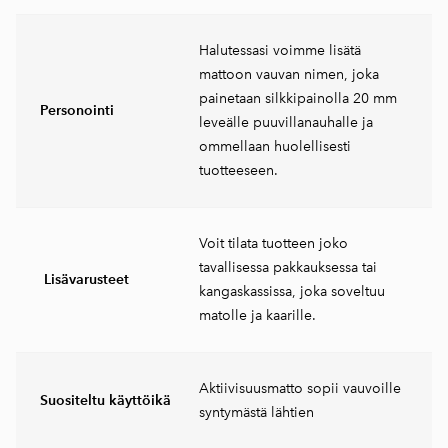
Halutessasi voimme lisätä
mattoon vauvan nimen, joka
painetaan silkkipainolla 20 mm
Personointi
leveälle puuvillanauhalle ja
ommellaan huolellisesti
tuotteeseen.
Voit tilata tuotteen joko
tavallisessa pakkauksessa tai
Lisävarusteet
kangaskassissa, joka soveltuu
matolle ja kaarille.
Aktiivisuusmatto sopii vauvoille
Suositeltu käyttöikä
syntymästä lähtien