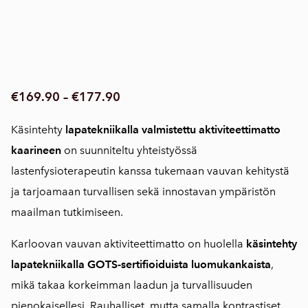
€169.90
–
€177.90
Käsintehty
lapatekniikalla valmistettu aktiviteettimatto
kaarineen
on suunniteltu yhteistyössä
lastenfysioterapeutin kanssa tukemaan vauvan kehitystä
ja tarjoamaan turvallisen sekä innostavan ympäristön
maailman tutkimiseen.
Karloovan vauvan aktiviteettimatto on huolella
käsintehty
lapatekniikalla
GOTS-sertifioiduista luomukankaista
,
mikä takaa korkeimman laadun ja turvallisuuden
pienokaisellesi. Rauhalliset, mutta samalla kontrastiset