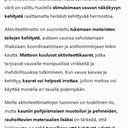
värit on valittu huolella
stimuloimaan vauvan näkökyvyn
kehitystä
rasittamatta herkästi kehittyvää hermostoa.
Aktiviteettimatto on suunniteltu
tukemaan motoristen
taitojen kehitystä
, auttaen vauvaa vahvistamaan
lihaksiaan, koordinaatiotaan ja aistitoimintojaan leikin
kautta.
Mattoon kuuluvat aktiviteettikaaret
, jotka
tarjoavat vauvalle monipuolisia virikkeitä ja
mahdollisuuksia tutkimiseen. Kun vauva kasvaa ja
kehittyy,
kaaret voi helposti irrottaa
, jolloin mattoa voi
käyttää monella eri tavalla pidempään.
Meille aktiviteettimattojen luominen on todellinen ilo,
mutta
kauniin pohjoismaisen muotoilun ja pehmeiden,
rauhoittavien materiaalien lisäksi
on tärkeää, että