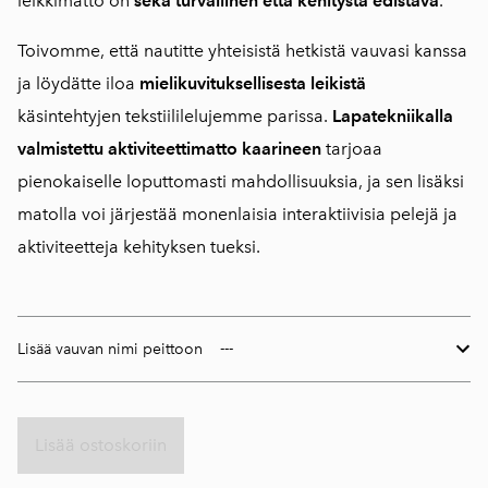
leikkimatto on
sekä turvallinen että kehitystä edistävä
.
Toivomme, että nautitte yhteisistä hetkistä vauvasi kanssa
ja löydätte iloa
mielikuvituksellisesta leikistä
käsintehtyjen tekstiililelujemme parissa.
Lapatekniikalla
valmistettu aktiviteettimatto kaarineen
tarjoaa
pienokaiselle loputtomasti mahdollisuuksia, ja sen lisäksi
matolla voi järjestää monenlaisia interaktiivisia pelejä ja
aktiviteetteja kehityksen tueksi.
Lisää vauvan nimi peittoon
Lisää ostoskoriin