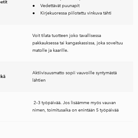
etit
● Vedettävät puunapit​
● Kirjekuoressa piilotettu vinkuva tähti
Voit tilata tuotteen joko tavallisessa
pakkauksessa tai kangaskassissa, joka soveltuu
matolle ja kaarille.
Aktiivisuusmatto sopii vauvoille syntymästä
ikä
lähtien
2–3 työpäivää. Jos lisäämme myös vauvan
nimen, toimitusaika on enintään 5 työpäivää