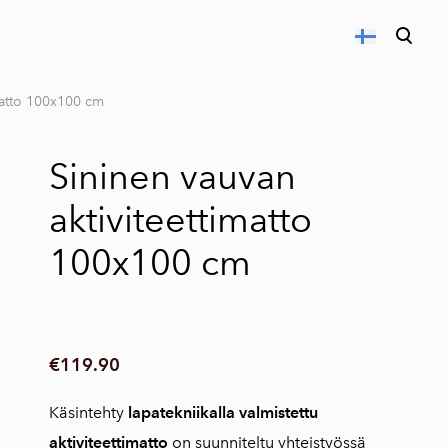
on lisätty ostoskoriin.
Katso ostoskoria
matto 100x100 cm
Sininen vauvan
aktiviteettimatto
100x100 cm
€119.90
Käsintehty
lapatekniikalla valmistettu
aktiviteettimatto
on suunniteltu yhteistyössä