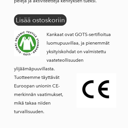
pelejä ja aktiviteetteja kehityksen tueksi.
Lisää ostoskoriin
Kankaat ovat GOTS-sertifioitua
luomupuuvillaa, ja pienemmät
yksityiskohdat on valmistettu
vaateteollisuuden
ylijäämäpuuvillasta.
Tuotteemme täyttävät
Euroopan unionin CE-
merkinnän vaatimukset,
mikä takaa niiden
turvallisuuden.