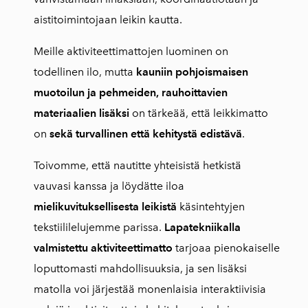
aistitoimintojaan leikin kautta.
Meille aktiviteettimattojen luominen on
todellinen ilo, mutta
kauniin pohjoismaisen
muotoilun ja pehmeiden, rauhoittavien
materiaalien lisäksi
on tärkeää, että leikkimatto
on
sekä turvallinen että kehitystä edistävä
.
Toivomme, että nautitte yhteisistä hetkistä
vauvasi kanssa ja löydätte iloa
mielikuvituksellisesta leikistä
käsintehtyjen
tekstiililelujemme parissa.
Lapatekniikalla
valmistettu aktiviteettimatto
tarjoaa pienokaiselle
loputtomasti mahdollisuuksia, ja sen lisäksi
matolla voi järjestää monenlaisia interaktiivisia