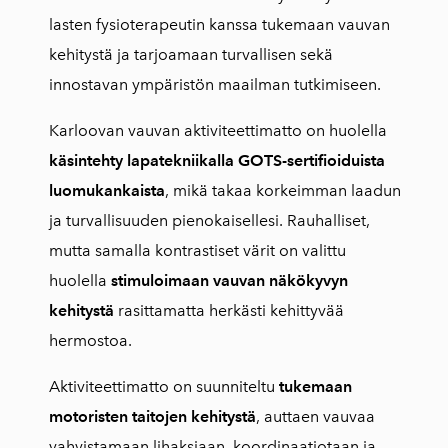
lasten fysioterapeutin kanssa tukemaan vauvan
kehitystä ja tarjoamaan turvallisen sekä
innostavan ympäristön maailman tutkimiseen.
Karloovan vauvan aktiviteettimatto on huolella
käsintehty lapatekniikalla
GOTS-sertifioiduista
luomukankaista
, mikä takaa korkeimman laadun
ja turvallisuuden pienokaisellesi. Rauhalliset,
mutta samalla kontrastiset värit on valittu
huolella
stimuloimaan vauvan näkökyvyn
kehitystä
rasittamatta herkästi kehittyvää
hermostoa.
Aktiviteettimatto on suunniteltu
tukemaan
motoristen taitojen kehitystä
, auttaen vauvaa
vahvistamaan lihaksiaan, koordinaatiotaan ja