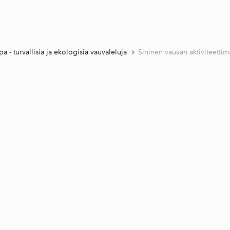
 - turvallisia ja ekologisia vauvaleluja
Sininen vauvan aktiviteetti
1 / 4