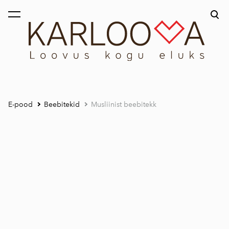
lisati ostukorvi.
Vaata ostukorvi
E-pood
Beebitekid
Musliinist beebitekk