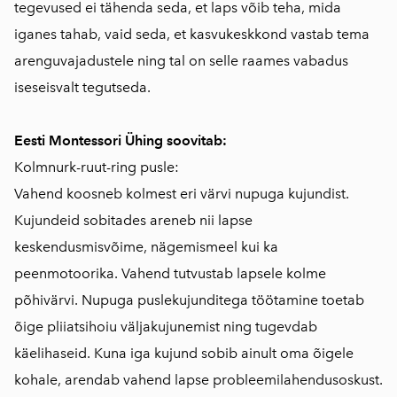
tegevused ei tähenda seda, et laps võib teha, mida
iganes tahab, vaid seda, et kasvukeskkond vastab tema
arenguvajadustele ning tal on selle raames vabadus
iseseisvalt tegutseda.
Eesti Montessori Ühing soovitab:
Kolmnurk-ruut-ring pusle:
Vahend koosneb kolmest eri värvi nupuga kujundist.
Kujundeid sobitades areneb nii lapse
keskendusmisvõime, nägemismeel kui ka
peenmotoorika. Vahend tutvustab lapsele kolme
põhivärvi. Nupuga puslekujunditega töötamine toetab
õige pliiatsihoiu väljakujunemist ning tugevdab
käelihaseid. Kuna iga kujund sobib ainult oma õigele
kohale, arendab vahend lapse probleemilahendusoskust.