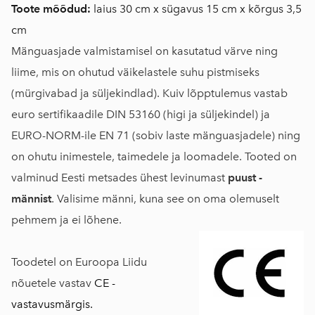
Toote mõõdud:
laius 30 cm x sügavus 15 cm x kõrgus 3,5
cm
Mänguasjade valmistamisel on kasutatud värve ning
liime, mis on ohutud väikelastele suhu pistmiseks
(mürgivabad ja süljekindlad). Kuiv lõpptulemus vastab
euro sertifikaadile DIN 53160 (higi ja süljekindel) ja
EURO-NORM-ile EN 71 (sobiv laste mänguasjadele) ning
on ohutu inimestele, taimedele ja loomadele. Tooted on
valminud Eesti metsades ühest levinumast
puust -
männist
. Valisime männi, kuna see on oma olemuselt
pehmem ja ei lõhene.
Toodetel on Euroopa Liidu
nõuetele vastav
CE -
vastavusmärgis.