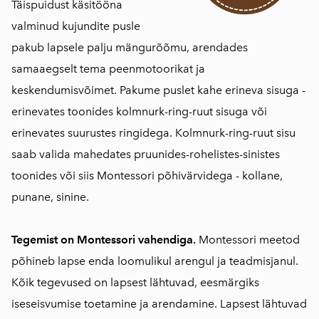
Täispuidust käsitööna
valminud kujundite pusle
pakub lapsele palju mängurõõmu, arendades
samaaegselt tema peenmotoorikat ja
keskendumisvõimet. Pakume puslet kahe erineva sisuga -
erinevates toonides kolmnurk-ring-ruut sisuga või
erinevates suurustes ringidega. Kolmnurk-ring-ruut sisu
saab valida mahedates pruunides-rohelistes-sinistes
toonides või siis Montessori põhivärvidega - kollane,
punane, sinine.
Tegemist on Montessori vahendiga.
Montessori meetod
põhineb lapse enda loomulikul arengul ja teadmisjanul.
Kõik tegevused on lapsest lähtuvad, eesmärgiks
iseseisvumise toetamine ja arendamine. Lapsest lähtuvad