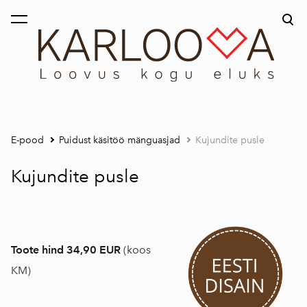
lisati ostukorvi.
Vaata ostukorvi
E-pood
Puidust käsitöö mänguasjad
Kujundite pusle
Kujundite pusle
Toote hind
34,90 EUR
(koos
KM)