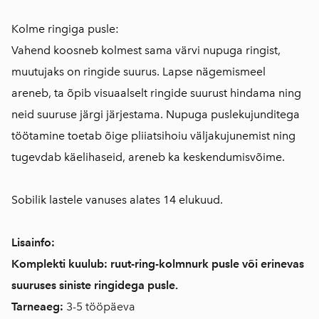
Kolme ringiga pusle:
Vahend koosneb kolmest sama värvi nupuga ringist,
muutujaks on ringide suurus. Lapse nägemismeel
areneb, ta õpib visuaalselt ringide suurust hindama ning
neid suuruse järgi järjestama. Nupuga puslekujunditega
töötamine toetab õige pliiatsihoiu väljakujunemist ning
tugevdab käelihaseid, areneb ka keskendumisvõime.
Sobilik lastele vanuses alates 14 elukuud.
Lisainfo:
Komplekti kuulub: ruut-ring-kolmnurk pusle või erinevas
suuruses siniste ringidega pusle.
Tarneaeg:
3-5 tööpäeva