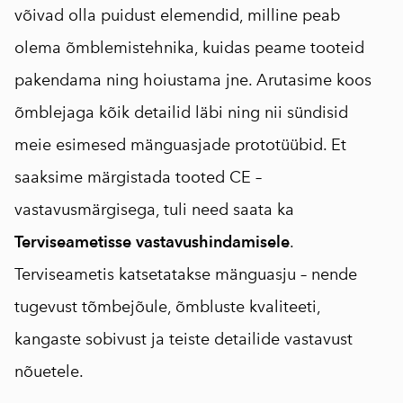
võivad olla puidust elemendid, milline peab
olema õmblemistehnika, kuidas peame tooteid
pakendama ning hoiustama jne. Arutasime koos
õmblejaga kõik detailid läbi ning nii sündisid
meie esimesed mänguasjade prototüübid. Et
saaksime märgistada tooted CE –
vastavusmärgisega, tuli need saata ka
Terviseametisse vastavushindamisele
.
Terviseametis katsetatakse mänguasju – nende
tugevust tõmbejõule, õmbluste kvaliteeti,
kangaste sobivust ja teiste detailide vastavust
nõuetele.