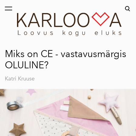
lisati ostukorvi.
Vaata ostukorvi
Miks on CE - vastavusmärgis
OLULINE?
Katri Kruuse