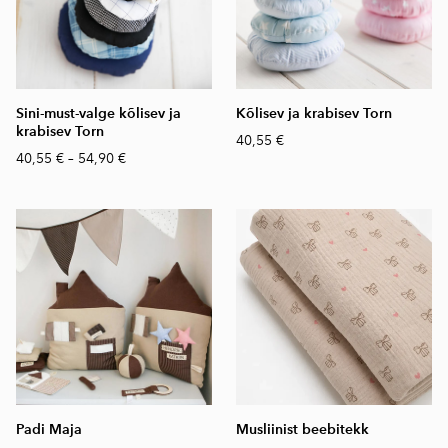
Sini-must-valge kõlisev ja
Kõlisev ja krabisev Torn
krabisev Torn
40,55 €
40,55 €
–
54,90 €
Padi Maja
Musliinist beebitekk