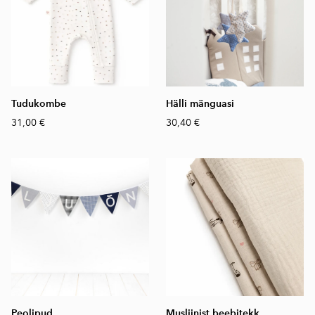
Tudukombe
Hälli mänguasi
31,00 €
30,40 €
Peolipud
Musliinist beebitekk