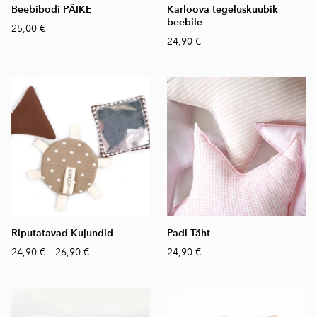
Beebibodi PÄIKE
Karloova tegeluskuubik
beebile
25,00 €
24,90 €
Riputatavad Kujundid
Padi Täht
24,90 €
–
26,90 €
24,90 €