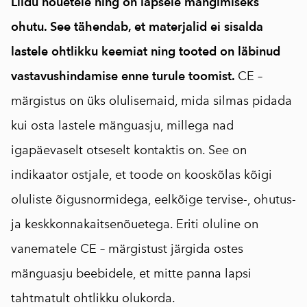
Liidu nõuetele ning on lapsele mängimiseks
ohutu. See tähendab, et materjalid ei sisalda
lastele ohtlikku keemiat ning tooted on läbinud
vastavushindamise enne turule toomist.
CE –
märgistus on üks olulisemaid, mida silmas pidada
kui osta lastele mänguasju, millega nad
igapäevaselt otseselt kontaktis on. See on
indikaator ostjale, et toode on kooskõlas kõigi
oluliste õigusnormidega, eelkõige tervise-, ohutus-
ja keskkonnakaitsenõuetega. Eriti oluline on
vanematele CE – märgistust järgida ostes
mänguasju beebidele, et mitte panna lapsi
tahtmatult ohtlikku olukorda.