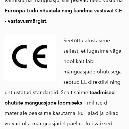
valmistama mänguasju, siis peavad need vastama
Euroopa Liidu nõuetele ning kandma vastavat CE
- vastavusmärgist
.
Seetõttu alustasime
sellest, et lugesime väga
hoolikalt läbi
mänguasjade ohutusega
seotud EL direktiivi ning
ühtlustatud standardid. Sealt saime
teadmised
ohutute mänguasjade loomiseks
– milliseid
materjale peaksime kasutama, kui laiad ja pikad
võivad olla mänguasjadel paelad, kui väiksed