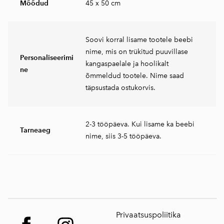
Mõõdud
45 x 50 cm
Soovi korral lisame tootele beebi
nime, mis on trükitud puuvillase
Personaliseerimi
kangaspaelale ja hoolikalt
ne
õmmeldud tootele. Nime saad
täpsustada ostukorvis.
2-3 tööpäeva. Kui lisame ka beebi
Tarneaeg
nime, siis 3-5 tööpäeva.
Privaatsuspoliitika