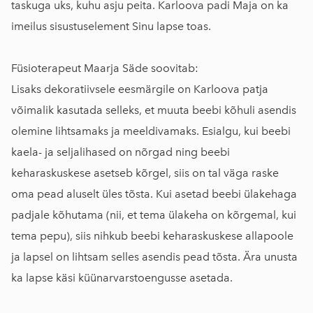
taskuga uks, kuhu asju peita. Karloova padi Maja on ka
imeilus sisustuselement Sinu lapse toas.
Füsioterapeut Maarja Säde soovitab:
Lisaks dekoratiivsele eesmärgile on Karloova patja
võimalik kasutada selleks, et muuta beebi kõhuli asendis
olemine lihtsamaks ja meeldivamaks. Esialgu, kui beebi
kaela- ja seljalihased on nõrgad ning beebi
keharaskuskese asetseb kõrgel, siis on tal väga raske
oma pead aluselt üles tõsta. Kui asetad beebi ülakehaga
padjale kõhutama (nii, et tema ülakeha on kõrgemal, kui
tema pepu), siis nihkub beebi keharaskuskese allapoole
ja lapsel on lihtsam selles asendis pead tõsta. Ära unusta
ka lapse käsi küünarvarstoengusse asetada.