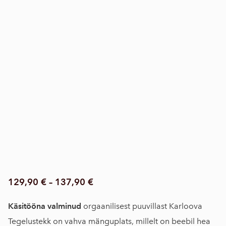
129,90 €
–
137,90 €
Käsitööna valminud
orgaanilisest puuvillast Karloova
Tegelustekk on vahva mänguplats, millelt on beebil hea