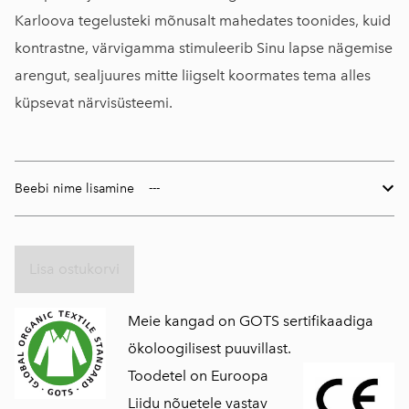
Karloova tegelusteki mõnusalt mahedates toonides, kuid
kontrastne, värvigamma stimuleerib Sinu lapse nägemise
arengut, sealjuures mitte liigselt koormates tema alles
küpsevat närvisüsteemi.
Beebi nime lisamine
Lisa ostukorvi
Meie kangad on GOTS sertifikaadiga
ökoloogilisest puuvillast.
Toodetel on Euroopa
Liidu nõuetele vastav