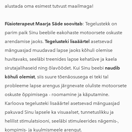
alustada oma esimest tutvust maailmaga!
Füsioterapeut Maarja Säde soovitab
: Tegelustekk on
parim paik Sinu beebile eakohaste motoorsete oskuste
arendamise jaoks.
Tegelusteki lisaäärtel
asetsevad
mänguasjad muudavad lapse jaoks kõhuli olemise
huvitavaks, seeläbi treenides lapse kehatüve ja kaela
sirutajalihaseid ning õlavöödet. Kui Sinu beebi
naudib
kõhuli olemist
, siis suure tõenäosusega ei teki tal
probleeme lapse arengus järgnevate oluliste motoorsete
oskuste õppimisega - roomamine ja käputamine.
Karloova tegelusteki lisaäärtel asetsevad mänguasjad
pakuvad Sinu lapsele ka visuaalset, tunnetuslikku ja
helilist stimulatsiooni, seeläbi stimuleerides nägemis-,
kompimis- ja kuulmismeele arengut.