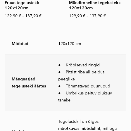
Pruun tegelustekk
Mündiroheline tegelustekk
120x120cm
120x120cm
129,90 €
–
137,90 €
129,90 €
–
137,90 €
Mõõdud
120x120 cm
● Krõbisevad ringid
● Pitsist riba all peidus
Mänguasjad
peeglike
tegelusteki äärtes
● Tõmmatavad puunupud
● Ümbrikus peituv piuksuv
täheke
Tegelustekil on õiges
mõõtkavas mõõdulint,
millega