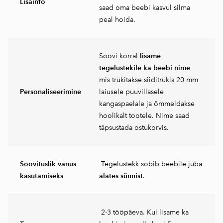
Lisainfo
saad oma beebi kasvul silma
peal hoida.
Soovi korral
lisame
tegelustekile ka beebi nime
,
mis trükitakse siiditrükis 20 mm
Personaliseerimine
laiusele puuvillasele
kangaspaelale ja õmmeldakse
hoolikalt tootele. Nime saad
täpsustada ostukorvis.
Soovituslik vanus
Tegelustekk sobib beebile juba
kasutamiseks
alates sünnist
.
2-3 tööpäeva. Kui lisame ka