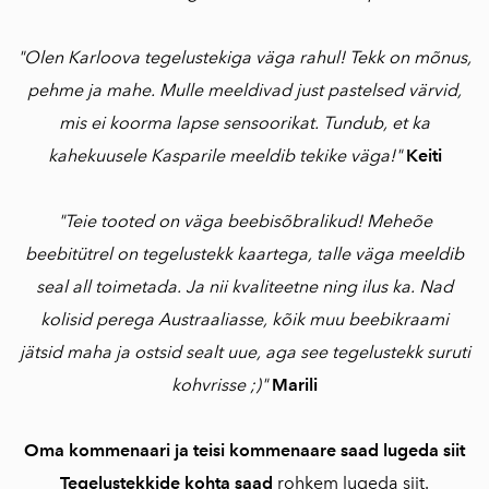
"Olen Karloova tegelustekiga väga rahul! Tekk on mõnus,
pehme ja mahe. Mulle meeldivad just pastelsed värvid,
mis ei koorma lapse sensoorikat. Tundub, et ka
kahekuusele Kasparile meeldib tekike väga!"
Keiti
"Teie tooted on väga beebisõbralikud! Meheõe
beebitütrel on tegelustekk kaartega, talle väga meeldib
seal all toimetada. Ja nii kvaliteetne ning ilus ka. Nad
kolisid perega Austraaliasse, kõik muu beebikraami
jätsid maha ja ostsid sealt uue, aga see tegelustekk suruti
kohvrisse ;)"
Marili
Oma kommenaari ja teisi kommenaare saad lugeda siit
Tegelustekkide kohta saad
rohkem lugeda siit.