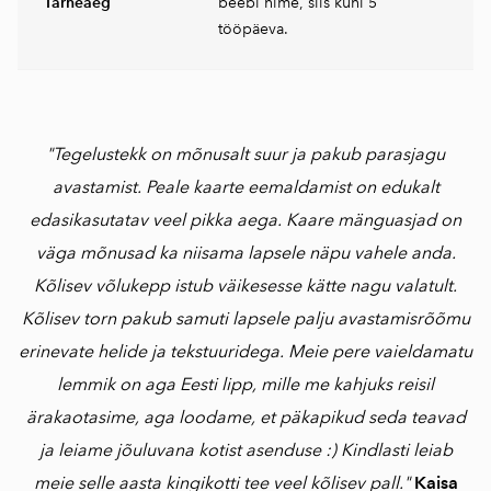
Tarneaeg
beebi nime, siis kuni 5
tööpäeva.
"Tegelustekk on mõnusalt suur ja pakub parasjagu
avastamist. Peale kaarte eemaldamist on edukalt
edasikasutatav veel pikka aega. Kaare mänguasjad on
väga mõnusad ka niisama lapsele näpu vahele anda.
Kõlisev võlukepp istub väikesesse kätte nagu valatult.
Kõlisev torn pakub samuti lapsele palju avastamisrõõmu
erinevate helide ja tekstuuridega. Meie pere vaieldamatu
lemmik on aga Eesti lipp, mille me kahjuks reisil
ärakaotasime, aga loodame, et päkapikud seda teavad
ja leiame jõuluvana kotist asenduse :) Kindlasti leiab
meie selle aasta kingikotti tee veel kõlisev pall."
Kaisa