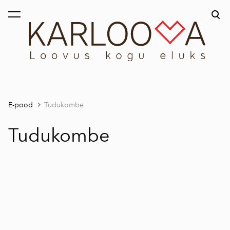
lisati ostukorvi.
Vaata ostukorvi
E-pood
Tudukombe
Tudukombe
1 / 2