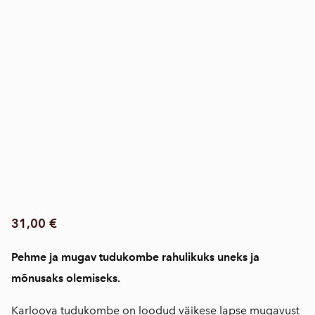
31,00 €
Pehme ja mugav tudukombe rahulikuks uneks ja
mõnusaks olemiseks.
Karloova tudukombe on loodud väikese lapse mugavust