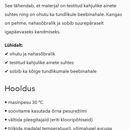
See tähendab, et materjal on testitud kahjulike ainete
suhtes ning on ohutu ka tundlikule beebinahale. Kangas
on pehme, nahasõbralik ja sobib suurepäraselt
igapäevaseks kandmiseks.
Lühidalt:
✔ ohutu ja nahasõbralik
✔ testitud kahjulike ainete suhtes
✔ sobib ka kõige tundlikumale beebinahale
Hooldus
• masinpesu 30 °C
• soovitame kasutada õrna pesurežiimi
• vältida pleegitajaid (eriti klooripõhiseid)
• triikida madalal temperatuuril, võimalusel auruga