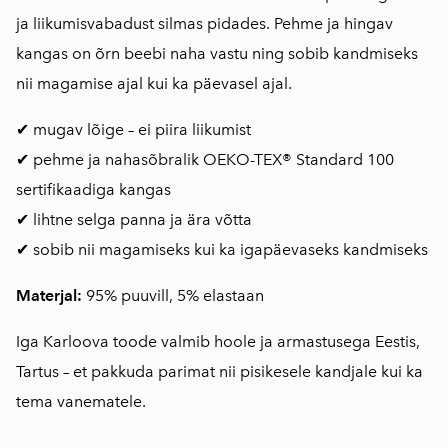
ja liikumisvabadust silmas pidades. Pehme ja hingav
kangas on õrn beebi naha vastu ning sobib kandmiseks
nii magamise ajal kui ka päevasel ajal.
✔ mugav lõige – ei piira liikumist
✔ pehme ja nahasõbralik OEKO-TEX® Standard 100
sertifikaadiga kangas
✔ lihtne selga panna ja ära võtta
✔ sobib nii magamiseks kui ka igapäevaseks kandmiseks
Materjal:
95% puuvill, 5% elastaan
Iga Karloova toode valmib hoole ja armastusega Eestis,
Tartus – et pakkuda parimat nii pisikesele kandjale kui ka
tema vanematele.