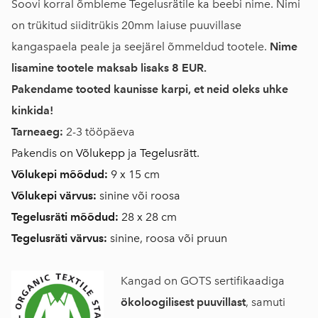
Soovi korral õmbleme Tegelusrätile ka beebi nime. Nimi
on trükitud siiditrükis 20mm laiuse puuvillase
kangaspaela peale ja seejärel õmmeldud tootele.
Nime
lisamine tootele maksab lisaks 8 EUR.
Pakendame tooted kaunisse karpi, et neid oleks uhke
kinkida!
Tarneaeg:
2-3 tööpäeva
Pakendis on
Võlukepp
ja
Tegelusrätt
.
Võlukepi mõõdud:
9 x 15 cm
Võlukepi värvus:
sinine või roosa
Tegelusräti mõõdud:
28 x 28 cm
Tegelusräti värvus:
sinine, roosa või pruun
Kangad on GOTS sertifikaadiga
ökoloogilisest puuvillast
, samuti