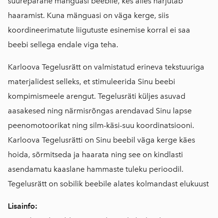
suurepärane mänguasi beebile, kes alles harjutab
haaramist. Kuna mänguasi on väga kerge, siis
koordineerimatute liigutuste esinemise korral ei saa
beebi sellega endale viga teha.
Karloova Tegelusrätt on valmistatud erineva tekstuuriga
materjalidest selleks, et stimuleerida Sinu beebi
kompimismeele arengut. Tegelusräti küljes asuvad
aasakesed ning närmisrõngas arendavad Sinu lapse
peenomotoorikat ning silm-käsi-suu koordinatsiooni.
Karloova Tegelusrätti on Sinu beebil väga kerge käes
hoida, sõrmitseda ja haarata ning see on kindlasti
asendamatu kaaslane hammaste tuleku perioodil.
Tegelusrätt on sobilik beebile alates kolmandast elukuust
Lisainfo: