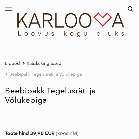
lisati ostukorvi.
Vaata ostukorvi
E-pood
Katsikukingitused
Beebipakk Tegelusräti ja Võlukepiga
Beebipakk Tegelusräti ja
Võlukepiga
Toote hind 39,90 EUR
(koos KM)