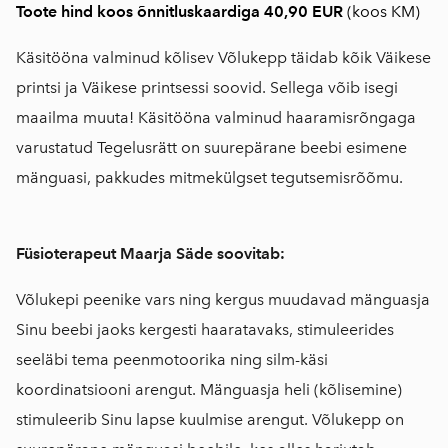
Toote hind koos õnnitluskaardiga 40,90 EUR
(koos KM)
Käsitööna valminud kõlisev Võlukepp täidab kõik Väikese
printsi ja Väikese printsessi soovid. Sellega võib isegi
maailma muuta! Käsitööna valminud haaramisrõngaga
varustatud Tegelusrätt on suurepärane beebi esimene
mänguasi, pakkudes mitmekülgset tegutsemisrõõmu.
Füsioterapeut Maarja Säde soovitab:
Võlukepi peenike vars ning kergus muudavad mänguasja
Sinu beebi jaoks kergesti haaratavaks, stimuleerides
seeläbi tema peenmotoorika ning silm-käsi
koordinatsiooni arengut. Mänguasja heli (kõlisemine)
stimuleerib Sinu lapse kuulmise arengut. Võlukepp on