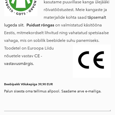
kasutame puuvillase kanga ülejääki
rõivatööstustest. Meie kangaste ja
materjalide kohta saad
täpsemalt
lugeda siit
.
Puidust rõngas
on valmistatud käsitööna
Eestis, mitmekordselt lihvitud ning vahatatud spetsiaalse
vahaga, mis on sobilik beebidele suhu panemiseks.
Toodetel on Euroopa Liidu
nõuetele vastav
CE -
vastavusmärgis.
Beebipakk Võlukepiga 39,90 EUR