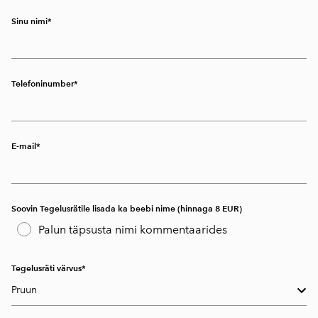
Sinu nimi
Telefoninumber
E-mail
Soovin Tegelusrätile lisada ka beebi nime (hinnaga 8 EUR)
Palun täpsusta nimi kommentaarides
Tegelusräti värvus